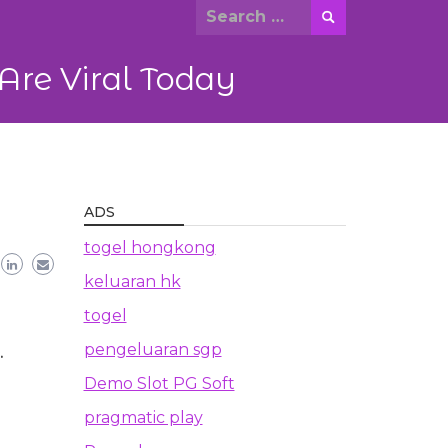
Search
for:
re Viral Today
ADS
togel hongkong
keluaran hk
togel
.
pengeluaran sgp
Demo Slot PG Soft
pragmatic play