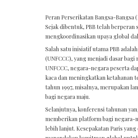
Peran Perserikatan Bangsa-Bangsa (P
Sejak dibentuk, PBB telah berperan 
mengkoordinasikan upaya global dal
Salah satu inisiatif utama PBB adal
(UNFCCC), yang menjadi dasar bagi n
UNFCCC, negara-negara peserta da
kaca dan meningkatkan ketahanan t
tahun 1997, misalnya, merupakan la
bagi negara maju.
Selanjutnya, konferensi tahunan yan
memberikan platform bagi negara-n
lebih lanjut. Kesepakatan Paris yang