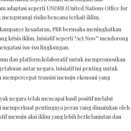
m adaptasi seperti UNDRR (United Nations Office for
 mengurangi risiko bencana terkait iklim.
n kampanye kesadaran, PBB berusaha meningkatkan
 krisis iklim. Inisiatif seperti “Act Now” mendorong
mengatasi isu-isu lingkungan.
rum dan platform kolaboratif untuk mempromosikan
getahuan antar negara. Inisiatif ini penting untuk
n mempercepat transisi menuju ekonomi yang
k negara telah mencapai hasil positif melalui
ini memperkuat pentingnya peran yang dimainkan oleh
if menuju aksi iklim yang lebih berkelanjutan dan