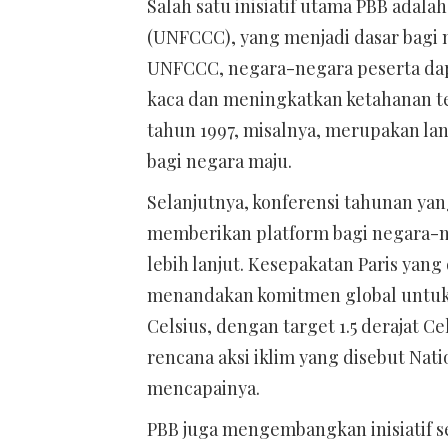
Salah satu inisiatif utama PBB adal
(UNFCCC), yang menjadi dasar bagi n
UNFCCC, negara-negara peserta da
kaca dan meningkatkan ketahanan t
tahun 1997, misalnya, merupakan la
bagi negara maju.
Selanjutnya, konferensi tahunan yan
memberikan platform bagi negara-n
lebih lanjut. Kesepakatan Paris yang
menandakan komitmen global untuk 
Celsius, dengan target 1.5 derajat
rencana aksi iklim yang disebut Nat
mencapainya.
PBB juga mengembangkan inisiatif 