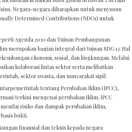
membatasi kenaikan suhu global di bawah 2 derajat
 Celsius. Negara-negara diharapkan untuk menyusun
ionally Determined Contributions (NDCs) untuk
seperti Agenda 2030 dan Tujuan Pembangunan
lim merupakan bagian integral dari tujuan SDG 13. Hal
erkembangan ekonomi, sosial, dan lingkungan. Melalui
kan kolaborasi lintas sektor serta melibatkan
intah, sektor swasta, dan masyarakat sipil.
ntarpemerintah tentang Perubahan Iklim (IPCC),
rmasi terkini mengenai perubahan iklim. IPCC
menilai risiko dan dampak perubahan iklim,
basis bukti.
ungan finansial dan teknis kepada negara