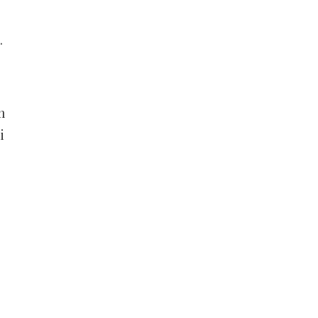
.
m
i