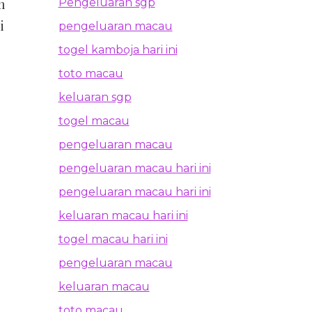
m
Pengeluaran sgp
i
pengeluaran macau
togel kamboja hari ini
toto macau
keluaran sgp
togel macau
pengeluaran macau
pengeluaran macau hari ini
pengeluaran macau hari ini
keluaran macau hari ini
togel macau hari ini
pengeluaran macau
keluaran macau
toto macau