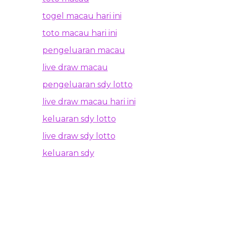
togel macau hari ini
toto macau hari ini
pengeluaran macau
live draw macau
pengeluaran sdy lotto
live draw macau hari ini
keluaran sdy lotto
live draw sdy lotto
keluaran sdy